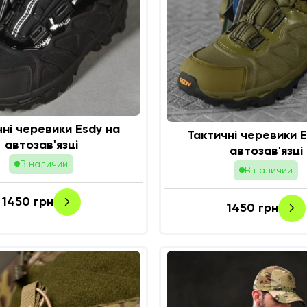
чні черевики Esdy на
Тактичні черевики E
автозав'язці
автозав'язці
В наличии
В наличии
1450
грн
1450
грн