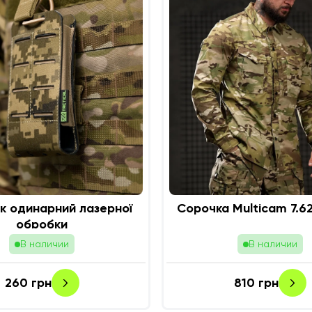
к одинарний лазерної
Сорочка 
обробки
В наличии
В наличии
260
грн
810
грн