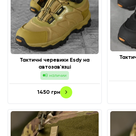
Такти
Тактичні черевики Esdy на
автозав'язці
В наличии
1450
грн