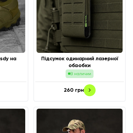
sdy на
Підсумок одинарний лазерної
обробки
В наличии
260
грн