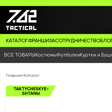
КАТАЛОГ
ФРАНШИЗА
СОТРУДНИЧЕСТВО
БЛО
ВСЕ ТОВАРЫ
Костюмы
Футболки
Куртки и Буш
Главная
>
Каталог
TAKTYCHESKYE-
SHTANЫ