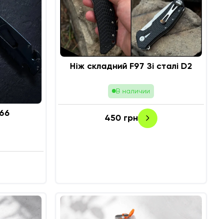
Ніж складний F97 Зі сталі D2
В наличии
66
450
грн