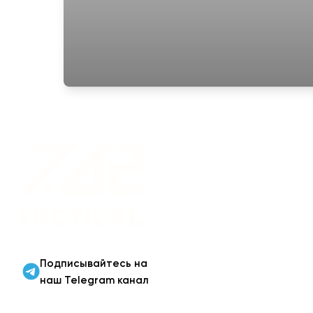
Военная одежда оптом
| Военная форма от
производителя 7.62
Tactical
Подписывайтесь на
наш Telegram канал