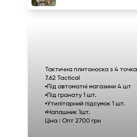
Тактична плитоноска з 4 точк
7.62 Tactical
▪️Під автоматні магазини 4 шт
▪️Під гранату 1 шт.
▪️Утилітарний підсумок 1 шт.
▪️Напашник 1шт.
Ціна : Опт 2700 грн