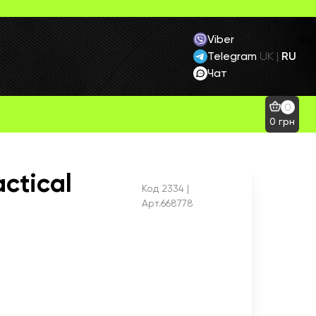
Viber
Telegram
RU
UK
|
Чат
0
0
грн
ctical
Код
2334
|
Арт.668778