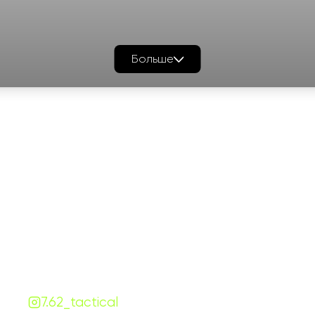
Больше
График работы
Навигаци
ПН-ПТ:
7:00-18:00
Катало
СБ-ВС:
10:00-18:00
Франш
Контакты
Сотруд
+380 (68) 843-7777
Блог
Viber
Telegram
Чат
7.62.tactical.opt@gmail.com
Одесса, Украина
7.62_tactical