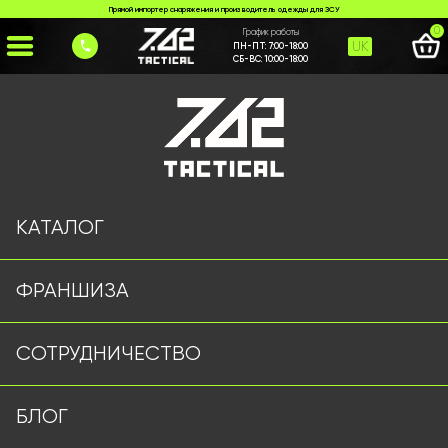
Прямой импортер снаряжения и производитель одежды для ЗСУ
0
График работы
UK
ПН-ПТ:
7:00-18:00
СБ-ВС:
10:00-18:00
Главная
>
Франшиза
КАТАЛОГ
ФРАНШИЗА
СОТРУДНИЧЕСТВО
БЛОГ