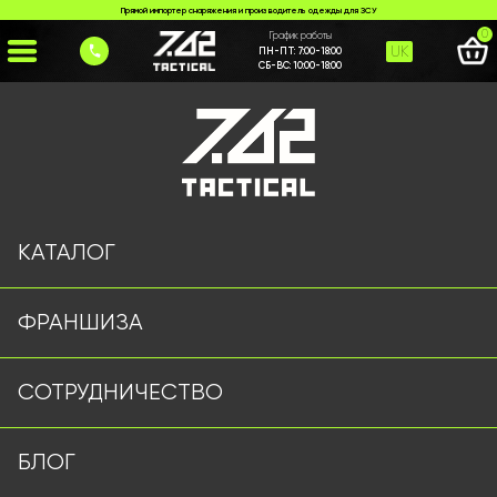
Прямой импортер снаряжения и производитель одежды для ЗСУ
0
График работы
UK
ПН-ПТ:
7:00-18:00
СБ-ВС:
10:00-18:00
Главная
>
Каталог
>
Тактические аксессуары
>
Адаптер Кріплення Чебурашки
КАТАЛОГ
ФРАНШИЗА
СОТРУДНИЧЕСТВО
БЛОГ