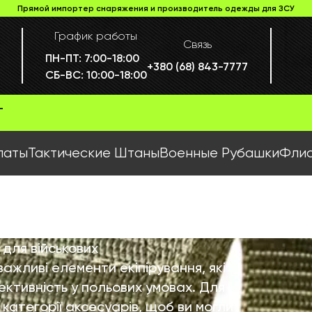
Прямой импортер снаряжения и производитель одежды для ЗСУ
График работы
Связь
ПН-ПТ:
7:00-18:00
+380 (68) 843-7777
СБ-ВС:
10:00-18:00
Г
латы
Тактические Штаны
Военные Рубашки
Флис
 для військових
ажливі елементи екіпірування, які
ктивність у польових умовах. Для
 категорії аксесуарів, щоб ви могли