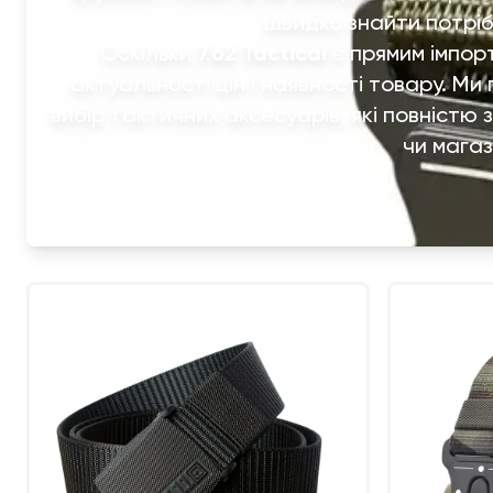
швидко знайти потрі
Оскільки
7.62 Tactical
є прямим імпорт
актуальності цін і наявності товару. М
вибір тактичних аксесуарів, які повніст
чи магаз