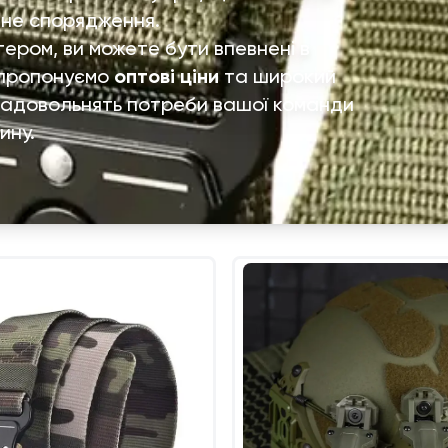
бне спорядження.
ером, ви можете бути впевнені в
и пропонуємо
оптові ціни
та широкий
ю задовольнять потреби вашої команди
ину.