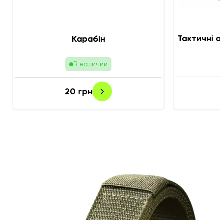
Тактичні 
Карабін
В наличии
20
грн