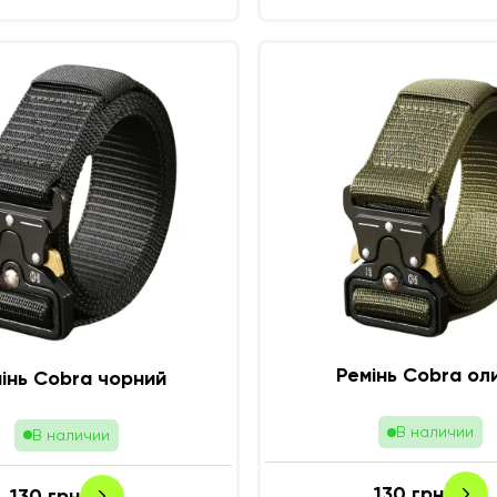
Ремінь Cobra ол
інь Cobra чорний
В наличии
В наличии
130
грн
130
грн