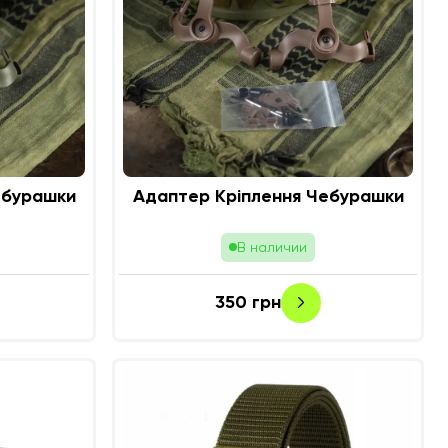
ебурашки
Адаптер Кріплення Чебурашки
В наличии
350
грн