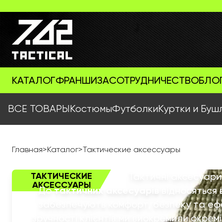
КАТАЛОГ
ФРАНШИЗА
СОТРУДНИЧЕСТВО
БЛО
ВСЕ ТОВАРЫ
Костюмы
Футболки
Куртки и Буш
Главная
>
Каталог
>
Тактические аксессуары
ТАКТИЧЕСКИЕ
Тактичні аксесуари
АКСЕССУАРЫ
До
тактичних аксесуарів
відносяться в
забезпечують комфорт, безпеку та ефе
зручності клієнтів ми виокремили окремі