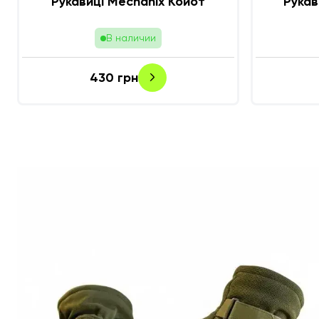
Рукавиці Mechanix Койот
Рукав
В наличии
430
грн