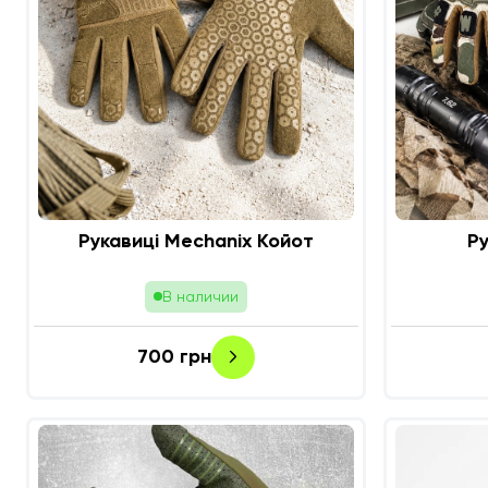
Рукавиці Mechanix Койот
Ру
В наличии
700
грн