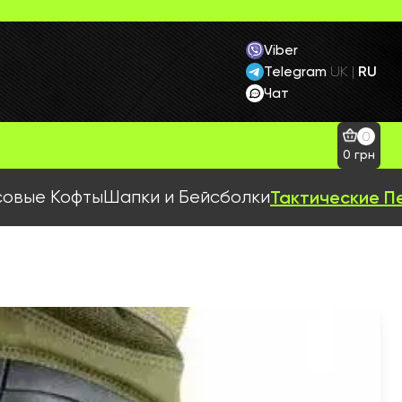
Viber
Telegram
RU
UK
|
Чат
0
0
грн
овые Кофты
Шапки и Бейсболки
Тактические П