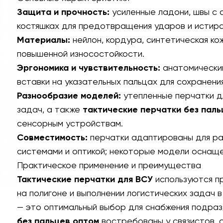
Защита и прочность:
усиленные ладони, швы с 
костяшках для предотвращения ударов и истира
Материалы:
нейлон, кордура, синтетическая ко
повышенной износостойкости.
Эргономика и чувствительность:
анатомический
вставки на указательных пальцах для сохранени
Разнообразие моделей:
утепленные перчатки дл
задач, а также
тактические перчатки без паль
сенсорным устройствам.
Совместимость:
перчатки адаптированы для ра
системами и оптикой; некоторые модели оснаще
Практическое применение и преимущества
Тактические перчатки для ВСУ
используются п
на полигоне и выполнении логистических задач в
— это оптимальный выбор для снабжения подраз
без пальцев оптом
востребованы у связистов, 