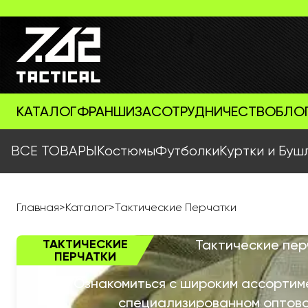
КАТАЛОГ
ФРАНШИЗА
СОТРУДНИЧЕСТВО
БЛО
ВСЕ ТОВАРЫ
Костюмы
Футболки
Куртки и Буш
Главная
>
Каталог
>
Тактические Перчатки
ТАКТИЧЕСКИЕ
Тактические пер
ПЕРЧАТКИ
Ознакомиться с широким ассортим
специализированном оптовом