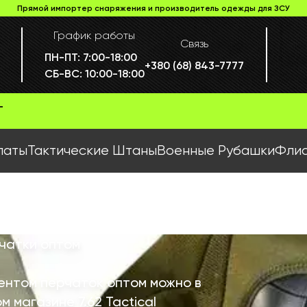
Прямой импортер снаряжения и производитель одежды для ЗСУ
График работы
Связь
ПН-ПТ:
7:00-18:00
+380 (68) 843-7777
СБ-ВС:
10:00-18:00
Г
латы
Тактические Штаны
Военные Рубашки
Флис
чатки оптом
ентом перчаток оптом можно в
 магазине 7.62 Tactical