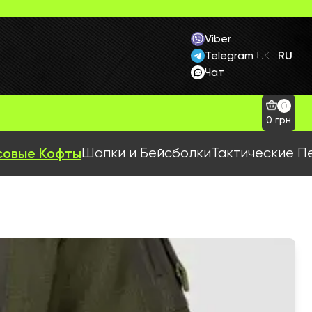
Viber
Telegram
RU
UK
|
Чат
0
0
грн
овые Кофты
Шапки и Бейсболки
Тактические П