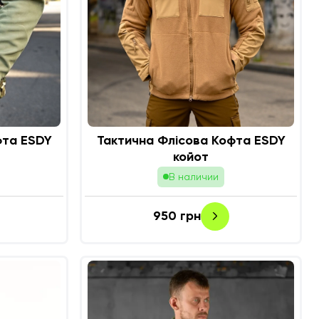
фта ESDY
Тактична Флісова Кофта ESDY
койот
В наличии
950
грн