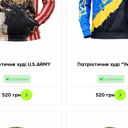
тичне худі U.S.ARMY
Патріотичне худі “У
В наличии
В наличии
520
грн
520
грн