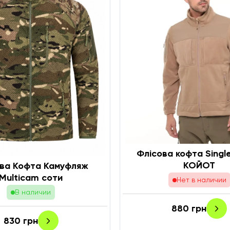
Флісова кофта Singl
КОЙОТ
ва Кофта Камуфляж
Multicam соти
Нет в наличии
В наличии
880
грн
830
грн