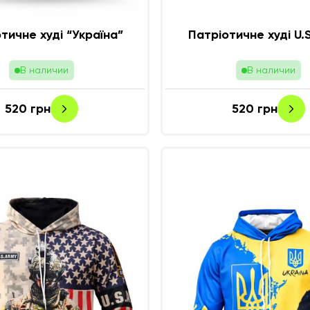
тичне худі “Україна”
Патріотичне худі U
В наличии
В наличии
520
грн
520
грн