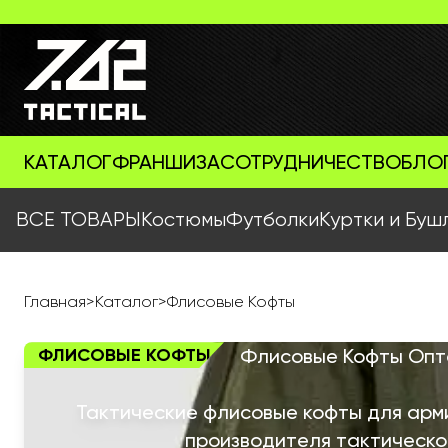
КАТАЛОГ
ФРАНШИЗА
СОТРУДНИЧЕСТВО
БЛО
ВСЕ ТОВАРЫ
Костюмы
Футболки
Куртки и Буш
Главная
>
Каталог
>
Флисовые Кофты
ФЛИСОВЫЕ КОФТЫ
Флисовые Кофты Оптом
Тактические флисовые кофты для арм
производителя тактической