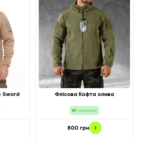
e Sword
Флісова Кофта олива
В наличии
800
грн