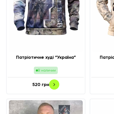
Патріотичне худі “Україна”
Патріо
В наличии
520
грн