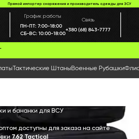
Прямой импортер снаряжения и производитель одежды для ЗСУ
График работы
Связь
ПН-ПТ:
7:00-18:00
+380 (68) 843-7777
СБ-ВС:
10:00-18:00
Г
латы
Тактические Штаны
Военные Рубашки
Флис
ки и бананки для ВСУ
оптом доступны для заказа на сайте
овки
7.62 Tactical