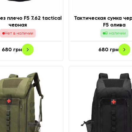
з плечо F5 7.62 tactical
Тактическая сумка че
черная
F5 олива
Нет в наличии
В наличии
680
грн
680
грн