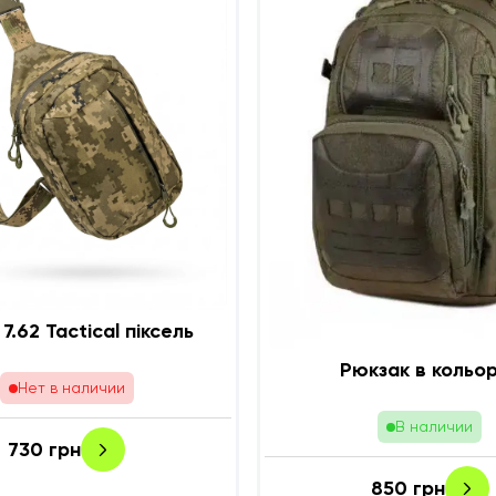
7.62 Tactical піксель
Рюкзак в кольо
Нет в наличии
В наличии
730
грн
850
грн