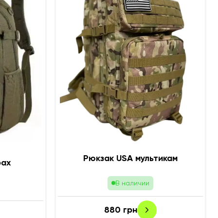
Рюкзак USA мультикам
рах
В наличии
880
грн