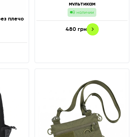
мультикам
В наличии
рез плечо
480
грн