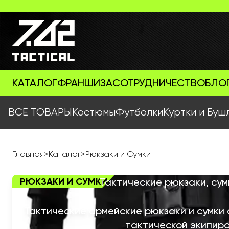
КАТАЛОГ
ФРАНШИЗА
СОТРУДНИЧЕСТВО
БЛО
ВСЕ ТОВАРЫ
Костюмы
Футболки
Куртки и Буш
Главная
>
Каталог
>
Рюкзаки и Сумки
РЮКЗАКИ И СУМКИ
Тактические рюкзаки, сум
Тактические армейские рюкзаки и сумки 
тактической экипир