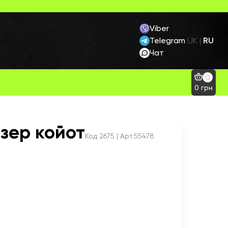
Viber
Telegram
RU
UK
|
Чат
0
0
грн
зер койот
Код
2675
| Арт.55478