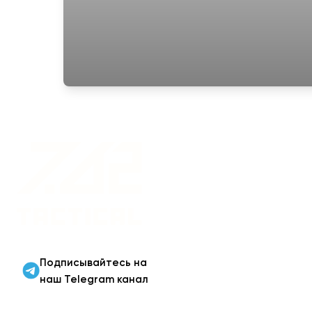
Военная одежда оптом
| Военная форма от
производителя 7.62
Tactical
Подписывайтесь на
наш Telegram канал