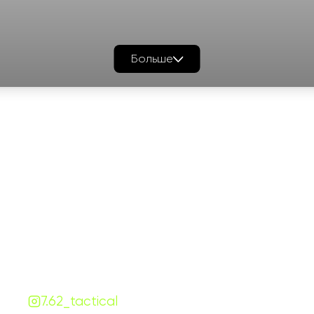
Больше
График работы
Навигаци
ПН-ПТ:
7:00-18:00
Катало
СБ-ВС:
10:00-18:00
Франш
Контакты
Сотруд
+380 (68) 843-7777
Блог
Viber
Telegram
Чат
7.62.tactical.opt@gmail.com
Одесса, Украина
7.62_tactical