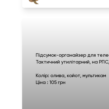
Підсумок-органайзер для теле
Тактичний утилітарний, на РПС,
Колір: олива, койот, мультикам
Ціна : 105 грн