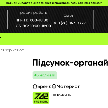
Прямой импортер снаряжения и производитель одежды для ЗСУ
График работы
Связь
ПН-ПТ:
7:00-18:00
+380 (68) 843-7777
СБ-ВС:
10:00-18:00
Г
найзер койот
Підсумок-органай
В наличии
Бренд
Материал
не вказано