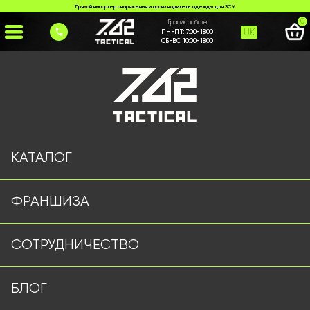
Прямой импортер снаряжения и производитель одежды для ЗСУ
0
График работы
UK
ПН-ПТ:
7:00-18:00
СБ-ВС:
10:00-18:00
Главная
>
Каталог
>
Рюкзаки и Сумки
>
Рюкзак USA олива
КАТАЛОГ
ФРАНШИЗА
СОТРУДНИЧЕСТВО
БЛОГ