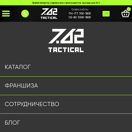
Прямой импортер снаряжения и производитель одежды для ЗСУ
0
График работы
UK
ПН-ПТ:
7:00-18:00
СБ-ВС:
10:00-18:00
Главная
>
Каталог
>
Тактические аксессуары
>
Ремінь Cobra олива
КАТАЛОГ
ФРАНШИЗА
СОТРУДНИЧЕСТВО
БЛОГ