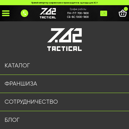
Прямой импортер снаряжения и производитель одежды для ЗСУ
0
График работы
UK
ПН-ПТ:
7:00-18:00
СБ-ВС:
10:00-18:00
Главная
>
Каталог
>
Тактические Штаны
>
Тактичні бойові штани 7.62Tactical Titan мультикам
КАТАЛОГ
ФРАНШИЗА
СОТРУДНИЧЕСТВО
БЛОГ