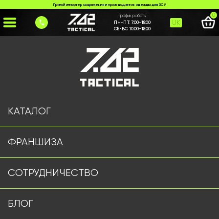
Прямой импортер снаряжения и производитель одежды для ЗСУ
0
График работы
UK
ПН-ПТ:
7:00-18:00
СБ-ВС:
10:00-18:00
Главная
>
Каталог
>
Костюмы
>
Костюм SoftShell Черный
КАТАЛОГ
ФРАНШИЗА
СОТРУДНИЧЕСТВО
БЛОГ