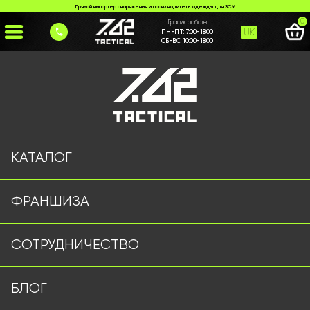
Прямой импортер снаряжения и производитель одежды для ЗСУ
0
График работы
UK
ПН-ПТ:
7:00-18:00
СБ-ВС:
10:00-18:00
Главная
>
Каталог
>
Тактические Штаны
>
Штани R2 7.62 Tactical піксель
КАТАЛОГ
ФРАНШИЗА
СОТРУДНИЧЕСТВО
БЛОГ