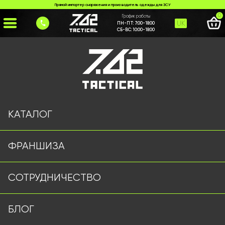
Прямой импортер снаряжения и производитель одежды для ЗСУ
0
График работы
UK
ПН-ПТ:
7:00-18:00
СБ-ВС:
10:00-18:00
Главная
>
Каталог
>
Тактические Перчатки
>
Тактичні рукавиці WALLLIZARD олива
КАТАЛОГ
ФРАНШИЗА
СОТРУДНИЧЕСТВО
БЛОГ