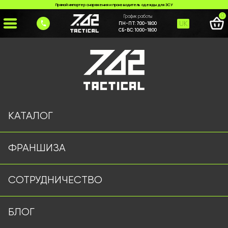
Прямой импортер снаряжения и производитель одежды для ЗСУ
0
График работы
UK
ПН-ПТ:
7:00-18:00
СБ-ВС:
10:00-18:00
Главная
>
Каталог
>
Флисовые Кофты
>
Флисовая кофта олива 7.62 TACTICAL
КАТАЛОГ
ФРАНШИЗА
СОТРУДНИЧЕСТВО
БЛОГ