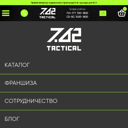
Прямой импортер снаряжения и производитель одежды для ЗСУ
0
График работы
UK
ПН-ПТ:
7:00-18:00
СБ-ВС:
10:00-18:00
Главная
>
Каталог
>
Шапки и Бейсболки
>
Флисовый набор Single Sword олива
КАТАЛОГ
ФРАНШИЗА
СОТРУДНИЧЕСТВО
БЛОГ