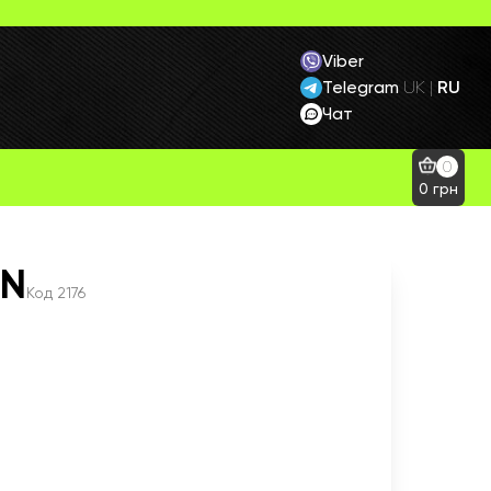
Viber
Telegram
RU
UK
|
Чат
0
0
грн
UN
Код
2176