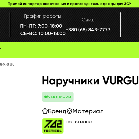
Прямой импортер снаряжения и производитель одежды для ЗСУ
График работы
Связь
ПН-ПТ:
7:00-18:00
+380 (68) 843-7777
СБ-ВС:
10:00-18:00
Г
URGUN
Наручники VURG
В наличии
Бренд
Материал
не вказано