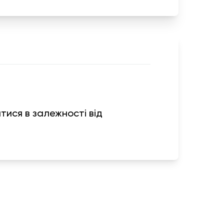
ятися в залежності від
я
Информация
г
Обмен и возврат