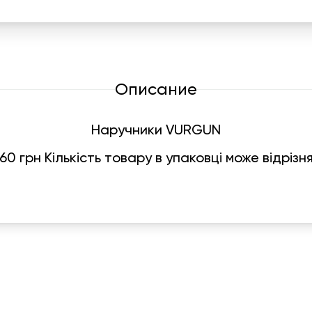
Описание
Наручники VURGUN
0 грн Кількість товару в упаковці може відрізн
График работы
Навигаци
ПН-ПТ:
7:00-18:00
Катало