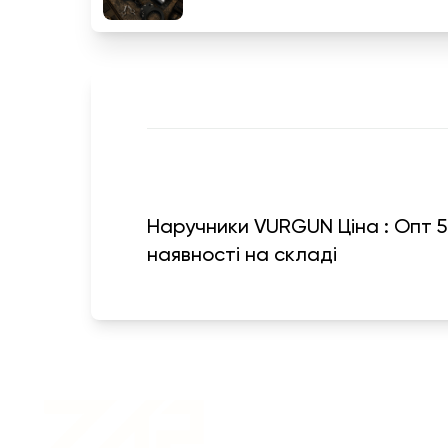
Наручники VURGUN Ціна : Опт 56
наявності на складі
Военная одежда оптом
| Военная форма от