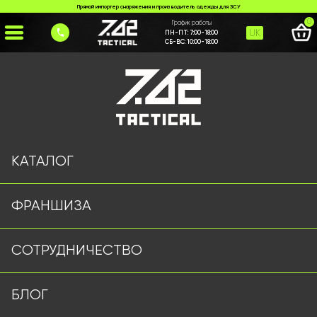
Прямой импортер снаряжения и производитель одежды для ЗСУ
0
График работы
UK
ПН-ПТ:
7:00-18:00
СБ-ВС:
10:00-18:00
Главная
>
Каталог
>
Тактические Штаны
>
Тактические штаны caiman мультикам (Рип стоп)
КАТАЛОГ
ФРАНШИЗА
СОТРУДНИЧЕСТВО
БЛОГ