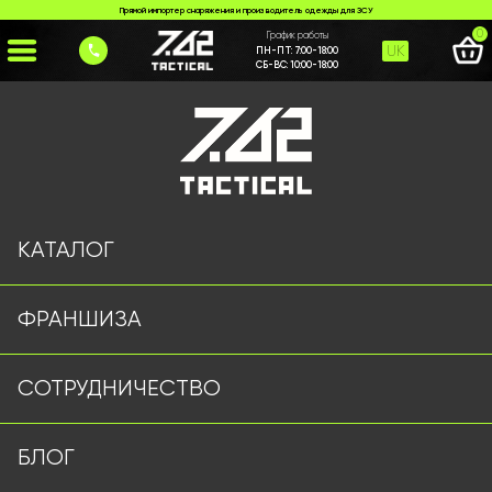
Прямой импортер снаряжения и производитель одежды для ЗСУ
0
График работы
UK
ПН-ПТ:
7:00-18:00
СБ-ВС:
10:00-18:00
Главная
>
Каталог
>
Тактические Штаны
>
Тактические штаны caiman (Армейская саржа)
КАТАЛОГ
ФРАНШИЗА
СОТРУДНИЧЕСТВО
БЛОГ