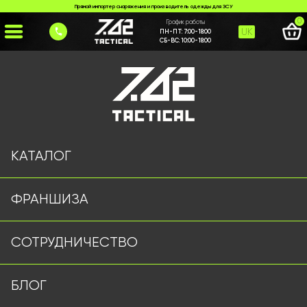
Прямой импортер снаряжения и производитель одежды для ЗСУ
0
График работы
UK
ПН-ПТ:
7:00-18:00
СБ-ВС:
10:00-18:00
Главная
>
Каталог
>
Плитоноски/РПС
>
Тактична плитоноска з 4 точками швидкого скидання
КАТАЛОГ
ФРАНШИЗА
СОТРУДНИЧЕСТВО
БЛОГ