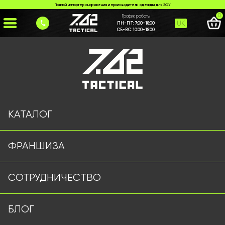
Прямой импортер снаряжения и производитель одежды для ЗСУ
0
График работы
UK
ПН-ПТ:
7:00-18:00
СБ-ВС:
10:00-18:00
Главная
>
Каталог
>
Наручники
>
Наручники VURGUN
КАТАЛОГ
ФРАНШИЗА
СОТРУДНИЧЕСТВО
БЛОГ