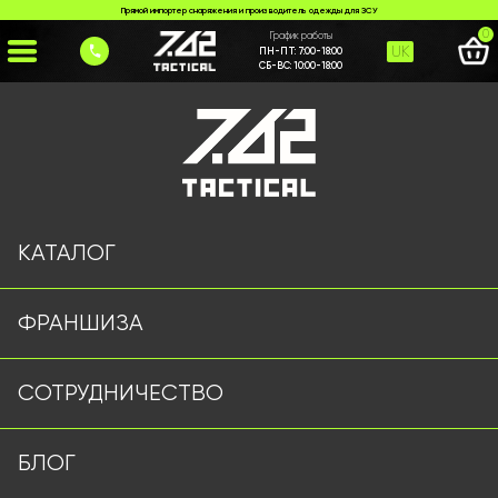
Прямой импортер снаряжения и производитель одежды для ЗСУ
0
График работы
UK
ПН-ПТ:
7:00-18:00
СБ-ВС:
10:00-18:00
Главная
>
Каталог
>
Плитоноски/РПС
>
Плитоноска 7.62 Tactical піксель
КАТАЛОГ
ФРАНШИЗА
СОТРУДНИЧЕСТВО
БЛОГ