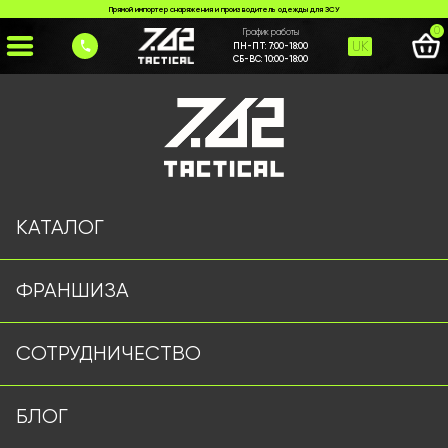
Прямой импортер снаряжения и производитель одежды для ЗСУ
0
График работы
UK
ПН-ПТ:
7:00-18:00
СБ-ВС:
10:00-18:00
Главная
>
Каталог
>
Тактические Штаны
>
Штани 159/5 Сірі
КАТАЛОГ
ФРАНШИЗА
СОТРУДНИЧЕСТВО
БЛОГ