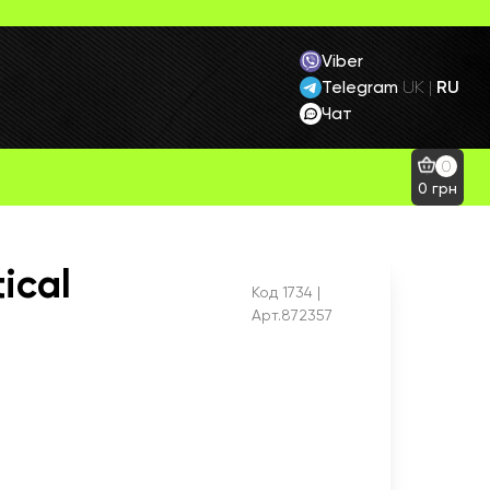
Viber
Telegram
RU
UK
|
Чат
0
0
грн
ical
Код
1734
|
Арт.872357