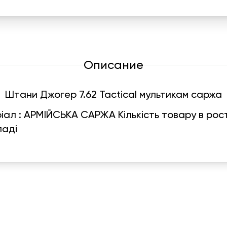
Описание
Штани Джогер 7.62 Tactical мультикам саржа
еріал : АРМІЙСЬКА САРЖА Кількість товару в рост
ладі
График работы
Навигаци
ПН-ПТ:
7:00-18:00
Катало