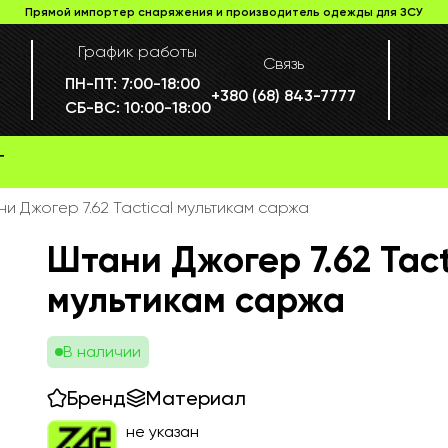
Прямой импортер снаряжения и производитель одежды для ЗСУ
График работы
Связь
ПН-ПТ:
7:00-18:00
+380 (68) 843-7777
СБ-ВС:
10:00-18:00
Г
и Джогер 7.62 Tactical мультикам саржа
Штани Джогер 7.62 Tact
мультикам саржа
В наличии
Бренд
Материал
не указан