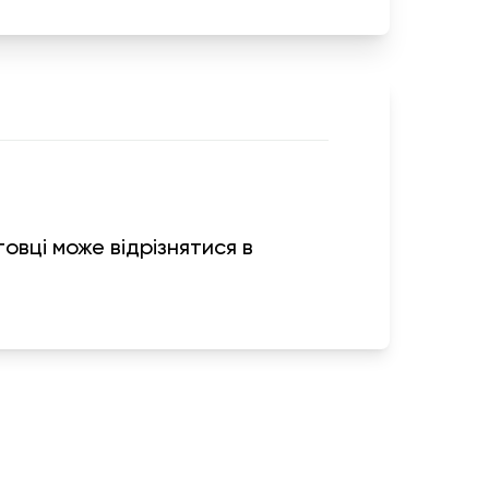
овці може відрізнятися в
я
Информация
г
Обмен и возврат