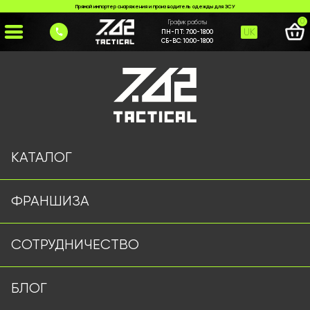
Прямой импортер снаряжения и производитель одежды для ЗСУ
0
График работы
UK
ПН-ПТ:
7:00-18:00
СБ-ВС:
10:00-18:00
Главная
>
Каталог
>
Термобелье
>
Термобелье мультикам
КАТАЛОГ
ФРАНШИЗА
СОТРУДНИЧЕСТВО
БЛОГ