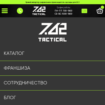
Прямой импортер снаряжения и производитель одежды для ЗСУ
0
График работы
UK
ПН-ПТ:
7:00-18:00
СБ-ВС:
10:00-18:00
Главная
>
Каталог
>
Шлемы и Балистика
>
Комплект Напашник + балістичний пакет 2 класу
КАТАЛОГ
ФРАНШИЗА
СОТРУДНИЧЕСТВО
БЛОГ