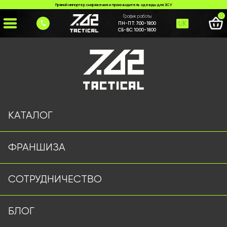
Прямой импортер снаряжения и производитель одежды для ЗСУ
0
График работы
UK
ПН-ПТ:
7:00-18:00
СБ-ВС:
10:00-18:00
Главная
>
Каталог
>
Плитоноски/РПС
>
Плитоноска 7.62 Tactical мультикам
КАТАЛОГ
ФРАНШИЗА
СОТРУДНИЧЕСТВО
БЛОГ