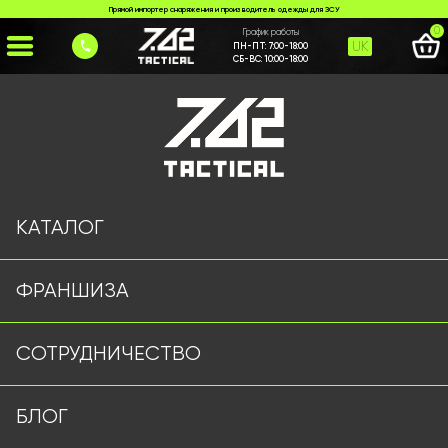
Прямой импортер снаряжения и производитель одежды для ЗСУ
0
График работы
UK
ПН-ПТ:
7:00-18:00
СБ-ВС:
10:00-18:00
Главная
>
Каталог
>
Тактические аксессуары
>
Ремінь 5.11 мультикам
КАТАЛОГ
ФРАНШИЗА
СОТРУДНИЧЕСТВО
БЛОГ