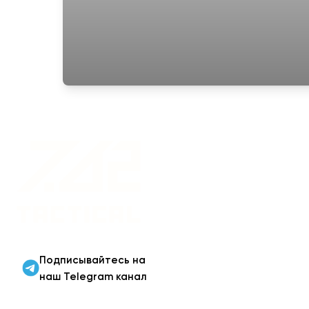
Военная одежда оптом
| Военная форма от
производителя 7.62
Tactical
Подписывайтесь на
наш Telegram канал