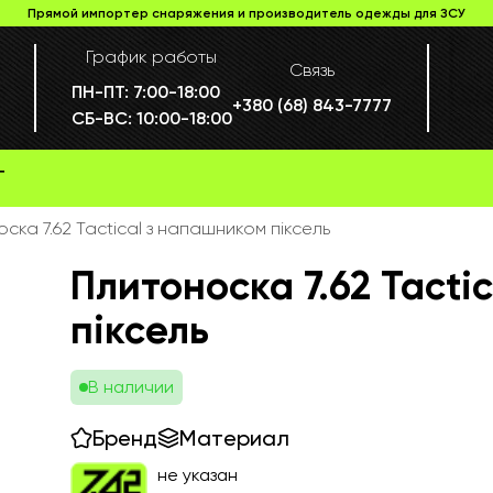
Прямой импортер снаряжения и производитель одежды для ЗСУ
График работы
Связь
ПН-ПТ:
7:00-18:00
+380 (68) 843-7777
СБ-ВС:
10:00-18:00
Г
ска 7.62 Tactical з напашником піксель
Плитоноска 7.62 Tacti
піксель
В наличии
Бренд
Материал
не указан