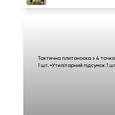
Тактична плитоноска з 4 точкам
1 шт. ▪️Утилітарний підсумок 1 ш