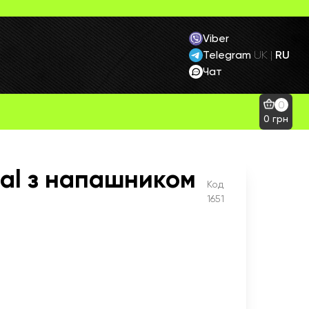
Viber
Telegram
RU
UK
|
Чат
0
0
грн
cal з напашником
Код
1651