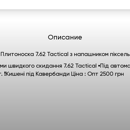
Описание
Плитоноска 7.62 Tactical з напашником піксель
и швидкого скидання 7.62 Tactical ▪️Під автома
т. ❗️Кишені під Кавербанди Ціна : Опт 2500 грн