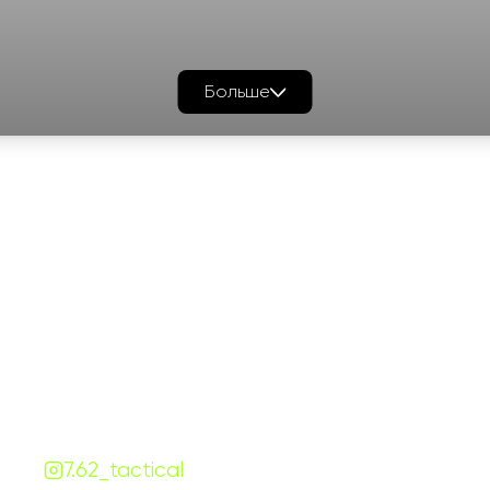
Больше
График работы
Навигаци
ПН-ПТ:
7:00-18:00
Катало
СБ-ВС:
10:00-18:00
Франш
Контакты
Сотруд
+380 (68) 843-7777
Блог
Viber
Telegram
Чат
7.62.tactical.opt@gmail.com
Одесса, Украина
7.62_tactical