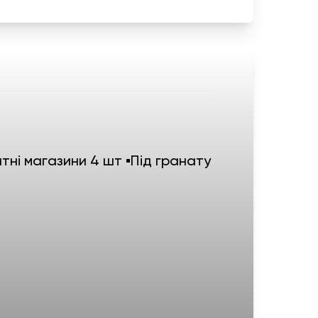
тні магазини 4 шт ▪️Під гранату