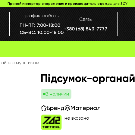
Прямой импортер снаряжения и производитель одежды для ЗСУ
График работы
Связь
ПН-ПТ:
7:00-18:00
+380 (68) 843-7777
СБ-ВС:
10:00-18:00
Г
айзер мультикам
Підсумок-органай
В наличии
Бренд
Материал
не вказано