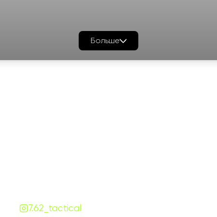
Больше
График работы
Навигаци
ПН-ПТ:
7:00-18:00
Катало
СБ-ВС:
10:00-18:00
Франш
Контакты
Сотруд
+380 (68) 843-7777
Блог
Viber
Telegram
Чат
7.62.tactical.opt@gmail.com
Одесса, Украина
7.62_tactical