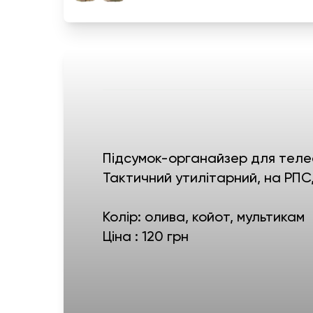
Підсумок-органайзер для теле
Тактичний утилітарний, на РПС,
Колір: олива, койот, мультикам
Ціна : 120 грн