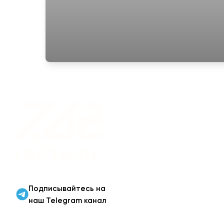
Военная одежда оптом
| Военная форма от
производителя 7.62
Tactical
Подписывайтесь на
наш Telegram канал