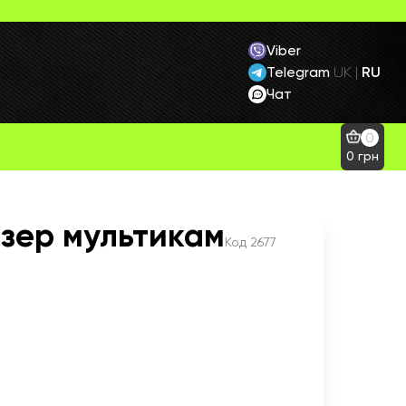
Viber
Telegram
RU
UK
|
Чат
0
0
грн
зер мультикам
Код
2677