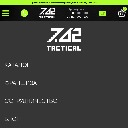
Прямой импортер снаряжения и производитель одежды для ЗСУ
0
График работы
UK
ПН-ПТ:
7:00-18:00
СБ-ВС:
10:00-18:00
Главная
>
Каталог
>
Шлемы и Балистика
>
Балістичні окуляри на каску койот
КАТАЛОГ
ФРАНШИЗА
СОТРУДНИЧЕСТВО
БЛОГ