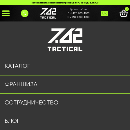
Прямой импортер снаряжения и производитель одежды для ЗСУ
0
График работы
UK
ПН-ПТ:
7:00-18:00
СБ-ВС:
10:00-18:00
Главная
>
Каталог
>
Шлемы и Балистика
>
Кавер на шолом FAST мультикам
КАТАЛОГ
ФРАНШИЗА
СОТРУДНИЧЕСТВО
БЛОГ