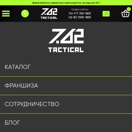
Прямой импортер снаряжения и производитель одежды для ЗСУ
0
График работы
UK
ПН-ПТ:
7:00-18:00
СБ-ВС:
10:00-18:00
Главная
>
Каталог
>
Тактические Штаны
>
Штани G3 Піксель 7.62 Tactical
КАТАЛОГ
ФРАНШИЗА
СОТРУДНИЧЕСТВО
БЛОГ