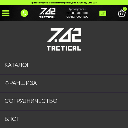
Прямой импортер снаряжения и производитель одежды для ЗСУ
0
График работы
UK
ПН-ПТ:
7:00-18:00
СБ-ВС:
10:00-18:00
Главная
>
Каталог
>
Тактические Перчатки
>
Рукавиці Mechanix Олива
КАТАЛОГ
ФРАНШИЗА
СОТРУДНИЧЕСТВО
БЛОГ