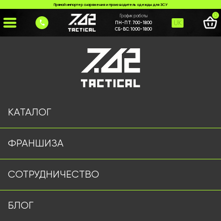
Прямой импортер снаряжения и производитель одежды для ЗСУ
0
График работы
UK
ПН-ПТ:
7:00-18:00
СБ-ВС:
10:00-18:00
Главная
>
Каталог
>
Рюкзаки и Сумки
>
Рюкзак USA койот
КАТАЛОГ
ФРАНШИЗА
СОТРУДНИЧЕСТВО
БЛОГ