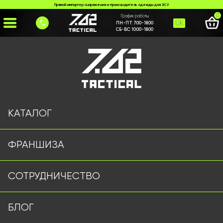
Прямой импортер снаряжения и производитель одежды для ЗСУ
0
График работы
UK
ПН-ПТ:
7:00-18:00
СБ-ВС:
10:00-18:00
Главная
>
Каталог
>
Военные Рубашки
>
Зимний анорак мультикам
КАТАЛОГ
ФРАНШИЗА
СОТРУДНИЧЕСТВО
БЛОГ