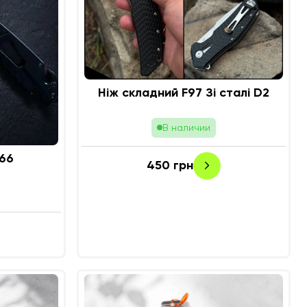
Ніж складний F97 Зі сталі D2
В наличии
66
450
грн