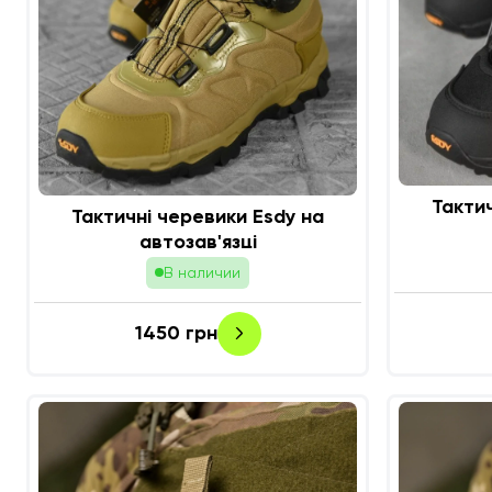
Такти
Тактичні черевики Esdy на
автозав'язці
В наличии
1450
грн