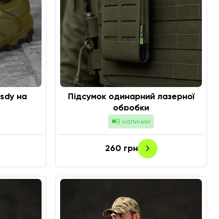
sdy на
Підсумок одинарний лазерної
обробки
В наличии
260
грн