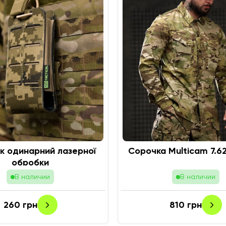
к одинарний лазерної
Сорочка 
обробки
В наличии
В наличии
260
грн
810
грн