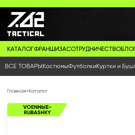
КАТАЛОГ
ФРАНШИЗА
СОТРУДНИЧЕСТВО
БЛО
ВСЕ ТОВАРЫ
Костюмы
Футболки
Куртки и Буш
Главная
>
Каталог
VOENNЫE-
RUBASHKY