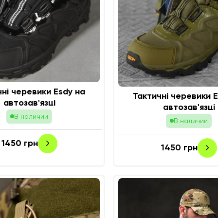
чні черевики Esdy на
Тактичні черевики E
автозав'язці
автозав'язці
В наличии
В наличии
1450
грн
1450
грн