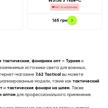
W5138 з Type-C
Нет в наличии
165
грн
e тактические
,
фонарики опт – Туризм
и
езаменимые источники света для военных,
интернет-магазине
7.62 Tactical
вы можете
циализированные модели, такие как
тактический
пт
и
тактические фонари на шлем
. Также
и оптом
для профессионального применения.
онного алюминия, защита от влаги и ударов.