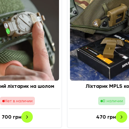
ий ліхтарик на шолом
Ліхтарик MPLS к
Нет в наличии
В наличии
700
грн
470
грн