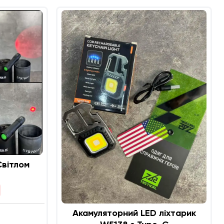
Світлом
Акамуляторний LED ліхтарик