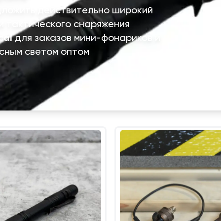
дложить действительно широкий
и тактического снаряжения
cal
для заказов мини-фонариков и
сным светом оптом