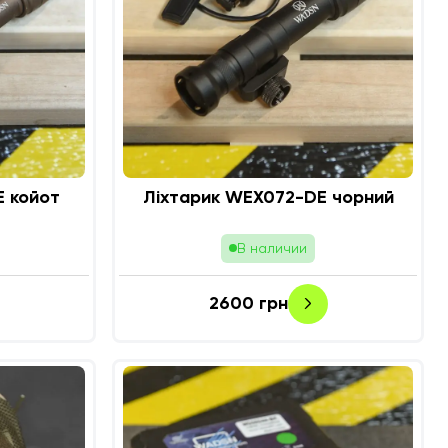
 койот
Ліхтарик WEX072-DE чорний
В наличии
2600
грн