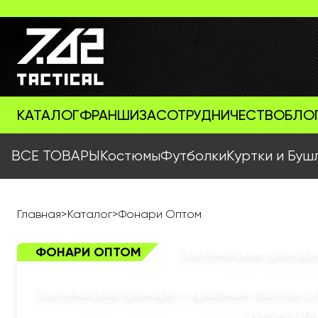
КАТАЛОГ
ФРАНШИЗА
СОТРУДНИЧЕСТВО
БЛО
ВСЕ ТОВАРЫ
Костюмы
Футболки
Куртки и Буш
Главная
>
Каталог
>
Фонари Оптом
ФОНАРИ ОПТОМ
Тактические фонари
Тактические фонари с красным светом о
ценам в У