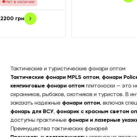
Нет в наличии
2200
грн
Тактические и туристические фонари оптом
Тактические фонари MPLS оптом
,
фонари Polic
кемпинговые фонари оптом
плитоноски
— это н
охранников, рыбаков, охотников и туристов. В 
заказать надежные
фонари оптом
, включая спе
фонарь для ВСУ
,
фонарик с красным светом о
доступны практичные
фонари и лазерные указк
Преимущества тактических фонарей
Прочность и долговечность:
корпуса из авиаци