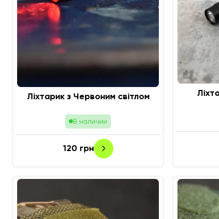
Ліхта
Ліхтарик з Червоним світлом
В наличии
120
грн