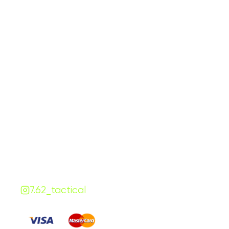
График работы
Навигаци
ПН-ПТ:
7:00-18:00
Катало
СБ-ВС:
10:00-18:00
Франш
Контакты
Сотруд
+380 (68) 843-7777
Блог
Viber
Telegram
Чат
7.62.tactical.opt@gmail.com
Одесса, Украина
7.62_tactical
Платите
: