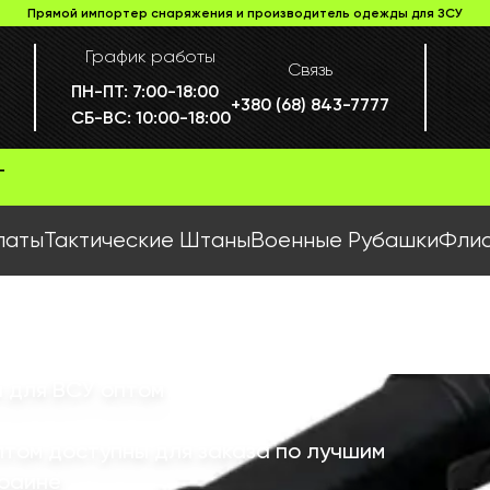
Прямой импортер снаряжения и производитель одежды для ЗСУ
График работы
Связь
ПН-ПТ:
7:00-18:00
+380 (68) 843-7777
СБ-ВС:
10:00-18:00
Г
латы
Тактические Штаны
Военные Рубашки
Флис
 для ВСУ оптом
птом доступны для заказа по лучшим
краине