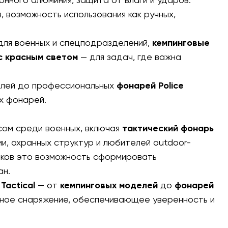
, возможность использования как ручных,
ля военных и спецподразделений,
кемпинговые
с красным светом
— для задач, где важна
елей до профессиональных
фонарей Police
х фонарей.
сом среди военных, включая
тактический фонарь
ии, охранных структур и любителей outdoor-
иков это возможность сформировать
ан.
 Tactical
— от
кемпинговых моделей
до
фонарей
нное снаряжение, обеспечивающее уверенность и