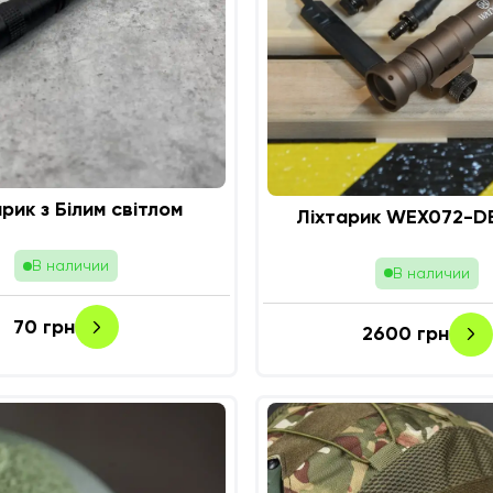
рик з Білим світлом
Ліхтарик WEX072-DE
В наличии
В наличии
70
грн
2600
грн