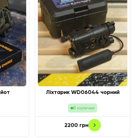
ойот
Ліхтарик WD06044 чорний
В наличии
2200
грн