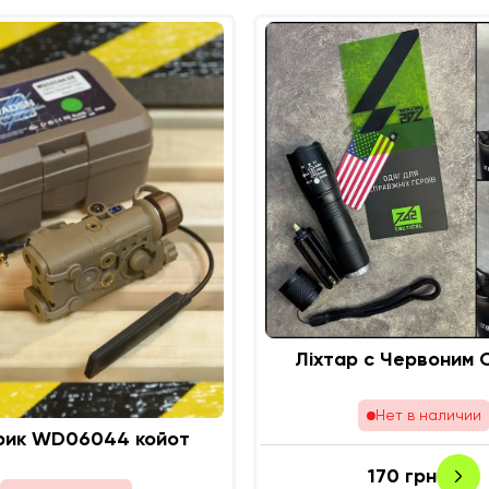
Ліхтар с Червоним 
Нет в наличии
рик WD06044 койот
170
грн