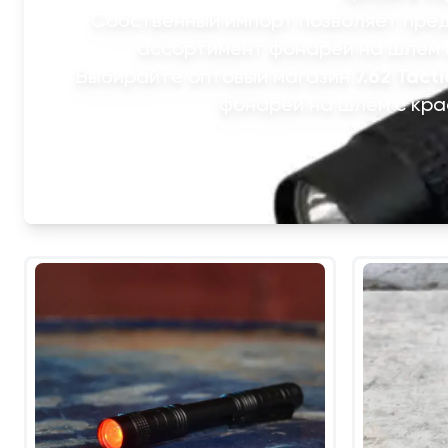
Собственный импорт позволяет пре
ассортимент фонарей на шлем 
Выбирайте оптовый магазин
7.62 Tacti
фонарей на шлем с кра