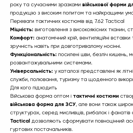
року та сучасними зразками
військової форми д
продукцію з високим попитом та найкращими умов
Переваги тактичних костюмів від 7.62 Tactical
Міцність:
виготовлення з високоякісних тканин, ст
Комфорт:
анатомічний крій, вентиляційні вставк
зручність навіть при довготривалому носінні.
Функціональність:
посилені шви, безліч кишень, 
розвантажувальними системами.
Універсальність:
у каталозі представлені як літні
служби, полювання, туризму та щоденного викор
Для кого підходить
Військова форма оптом
і
тактичні костюми
створ
військова форма для ЗСУ
, але вони також широ
структурах, серед мисливців, рибалок і фанатів а
Tactical
дозволяють сформувати повноцінний асо
гуртових постачальників.