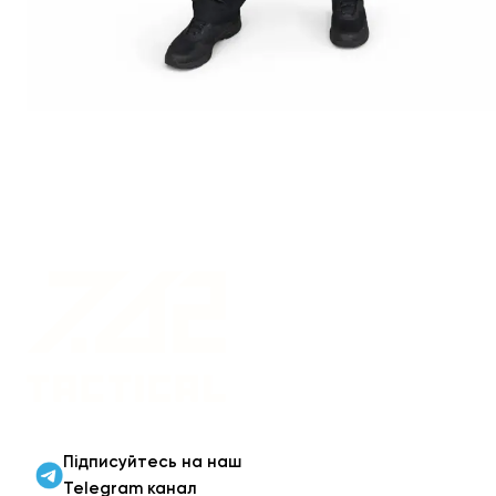
Військовий одяг оптом |
Військова форма від
виробника 7.62 Tactical
Підписуйтесь на наш
Telegram канал