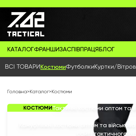
КАТАЛОГ
ФРАНШИЗА
СПІВПРАЦЯ
БЛОГ
ВСІ ТОВАРИ
Костюми
Футболки
Куртки/Вітров
Головна
>
Каталог
>
Костюми
КОСТЮМИ
Тактичні костюми оптом та 
Камуфляжні костюми оптом та військов
сайті тактичного одя