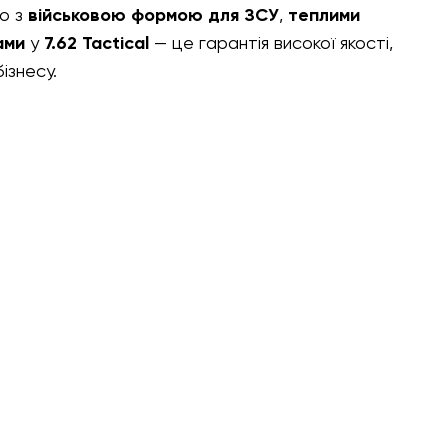
но з
військовою формою для ЗСУ
,
теплими
ами
у
7.62 Tactical
— це гарантія високої якості,
ізнесу.
вігація
Інформація
Каталог
Обмін та повернення
Франшиза
Політика конфіденційності
Співпраця
Договір публічної оферти
Блог
Карта сайту