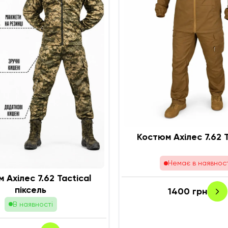
Костюм Ахіл
Немає в наявност
ес 7.62 Tactical
піксель
1400
грн
В наявності