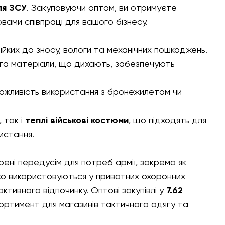
ля ЗСУ
. Закуповуючи оптом, ви отримуєте
ами співпраці для вашого бізнесу.
ійких до зносу, вологи та механічних пошкоджень.
и та матеріали, що дихають, забезпечують
можливість використання з бронежилетом чи
, так і
теплі військові костюми
, що підходять для
истання.
ені передусім для потреб армії, зокрема як
ко використовуються у приватних охоронних
ктивного відпочинку. Оптові закупівлі у
7.62
ртимент для магазинів тактичного одягу та