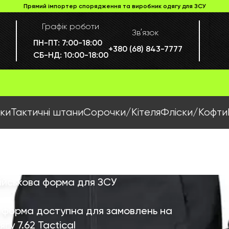
Прямий імпортер спорядження та виробник одягу для ЗСУ
Графік роботи
Звʼязок
ПН-ПТ:
7:00-18:00
+380 (68) 843-7777
СБ-НД:
10:00-18:00
ки
Тактичні штани
Сорочки/Кітеля
Фліски/Кофти
військова форма для ЗСУ
а форма доступна для замовлень на
гу 7.62 Tactical