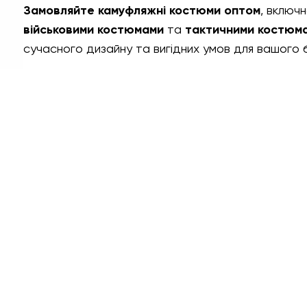
Замовляйте камуфляжні костюми оптом
, включ
військовими костюмами
та
тактичними костюм
сучасного дизайну та вигідних умов для вашого б
Графік роботи
На
ПН-ПТ:
7:00-18:00
СБ-НД:
10:00-18:00
Контакти
+380 (68) 843-7777
Viber
Telegram
Чат
7.62.tactical.opt@gmail.com