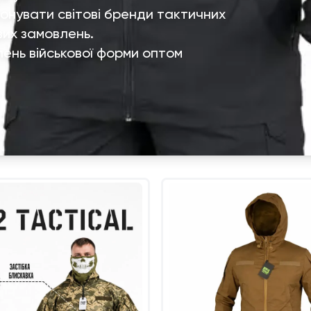
онувати світові бренди тактичних
вих замовлень.
ень військової форми оптом