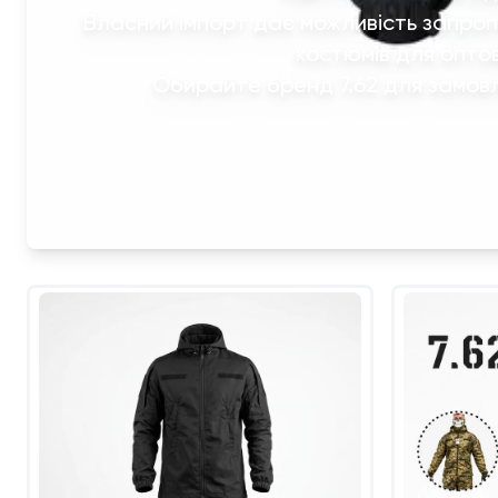
Власний імпорт дає можливість запроп
костюмів для опто
Обирайте бренд 7.62 для замовл