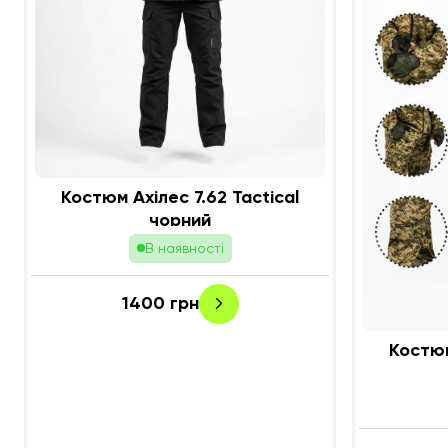
Костюм Ахілес 7.62 Tactical
чорний
В наявності
1400
грн
Костюм Ахіл