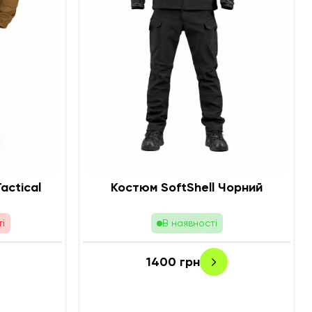
ес 7.62 Tactical
Костюм SoftShell Чорний
і
В наявності
1400
грн