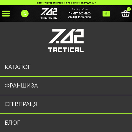
Прямий імпортер спорядження та виробник одягу для ЗСУ
0
Графік роботи
RU
ПН-ПТ:
7:00-18:00
СБ-НД:
10:00-18:00
Головна
>
Каталог
>
Костюми
>
Костюм SoftShell Чорний
КАТАЛОГ
ФРАНШИЗА
СПІВПРАЦЯ
БЛОГ