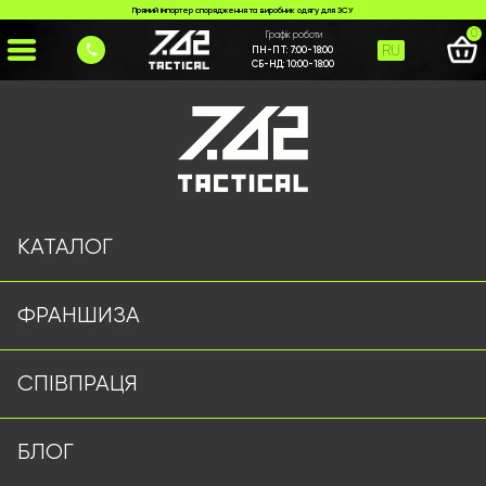
Прямий імпортер спорядження та виробник одягу для ЗСУ
0
Графік роботи
RU
ПН-ПТ:
7:00-18:00
СБ-НД:
10:00-18:00
Головна
>
Франшиза
КАТАЛОГ
ФРАНШИЗА
СПІВПРАЦЯ
БЛОГ