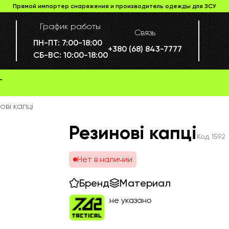
Прямой импортер снаряжения и производитель одежды для ЗСУ
График работы
Связь
ПН-ПТ:
7:00-18:00
+380 (68) 843-7777
СБ-ВС:
10:00-18:00
Г
ові капці
Резинові капці
Код
1592
Нет в наличии
Бренд
Материал
не указано