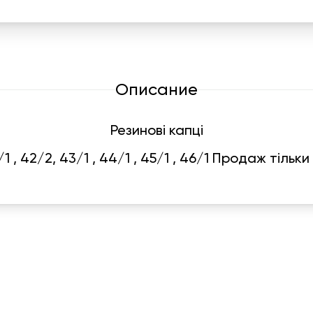
Описание
Резинові капці
/1 , 42/2, 43/1 , 44/1 , 45/1 , 46/1 Продаж тільк
График работы
Навигаци
ПН-ПТ:
7:00-18:00
Катало
СБ-ВС:
10:00-18:00
Франш