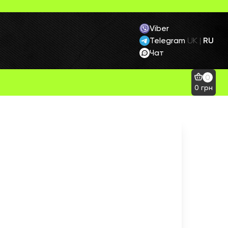
Viber
Telegram
RU
UK
|
Чат
0
0
грн