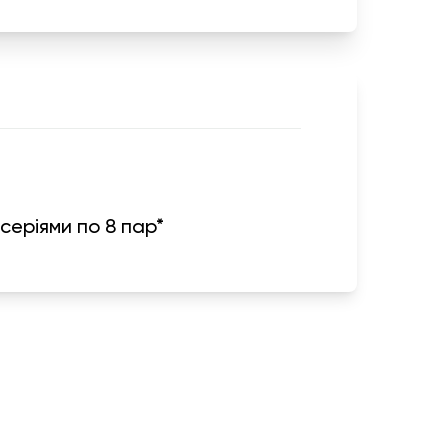
и серіями по 8 пар*
я
Информация
г
Обмен и возврат
иза
Политика конфиденциальности