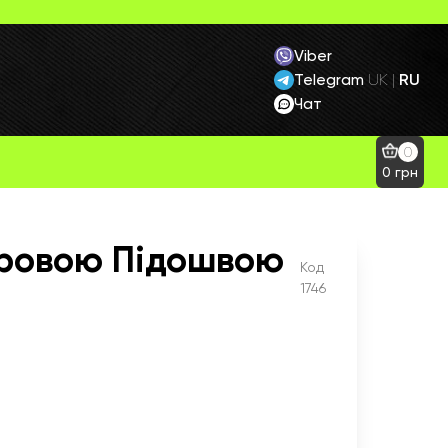
Viber
Telegram
RU
UK
|
Чат
0
0
грн
ларовою Підошвою
Код
1746