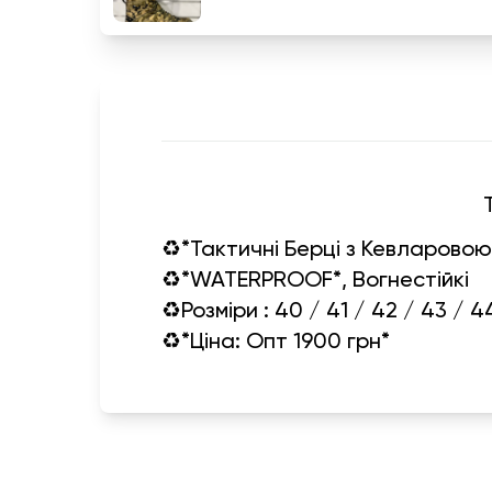
♻️*Тактичні Берці з Кевларово
♻️*WATERPROOF*, Вогнестійкі
♻️Розміри : 40 / 41 / 42 / 43 / 4
♻️*Ціна: Опт 1900 грн*