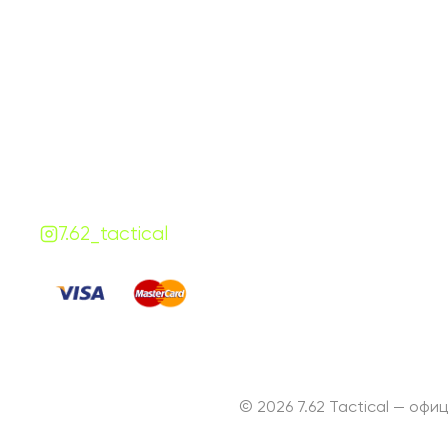
График работы
Навигаци
ПН-ПТ:
7:00-18:00
Катало
СБ-ВС:
10:00-18:00
Франш
Контакты
Сотруд
+380 (68) 843-7777
Блог
Viber
Telegram
Чат
7.62.tactical.opt@gmail.com
Одесса, Украина
7.62_tactical
Платите
:
© 2026 7.62 Tactical — оф