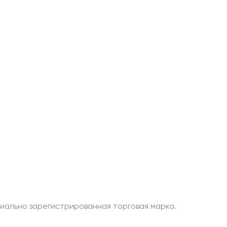
я
Информация
г
Обмен и возврат
иза
Политика конфиденциальности
ничество
Договор публичной оферты
Карта сайта
ициально зарегистрированная торговая марка.