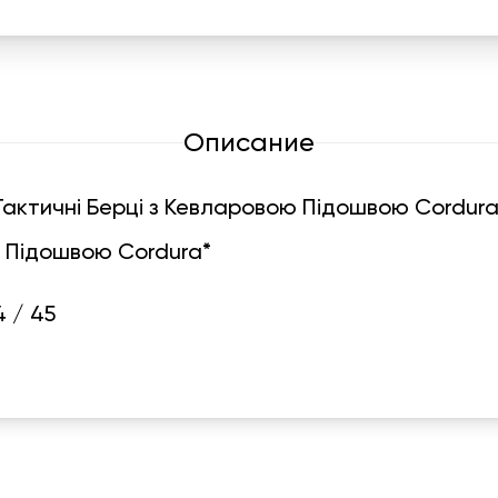
Описание
Тактичні Берці з Кевларовою Підошвою Cordura
ю Підошвою Cordura*
4 / 45