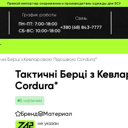
Прямой импортер снаряжения и производитель одежды для ЗСУ
График работы
Связь
ПН-ПТ:
7:00-18:00
+380 (68) 843-7777
СБ-ВС:
10:00-18:00
Г
ичні Берці з Кевларовою Підошвою Cordura*
Тактичні Берці з Кев
Cordura*
В наличии
Бренд
Материал
не указан