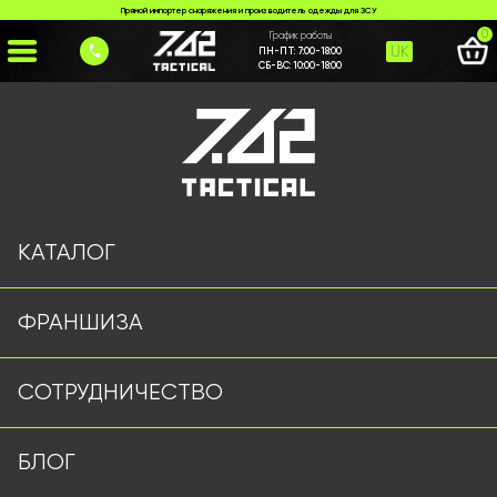
Прямой импортер снаряжения и производитель одежды для ЗСУ
0
График работы
UK
ПН-ПТ:
7:00-18:00
СБ-ВС:
10:00-18:00
Главная
>
Каталог
>
Тактическая Обувь
>
Тактичні Берці Single Sword Короткі
КАТАЛОГ
ФРАНШИЗА
СОТРУДНИЧЕСТВО
БЛОГ