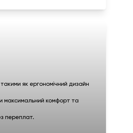
 такими як ергономічний дизайн
чи максимальний комфорт та
ез переплат.