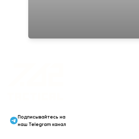
Военная одежда оптом
| Военная форма от
производителя 7.62
Tactical
Подписывайтесь на
наш Telegram канал