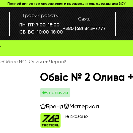
Прямой импортер снаряжения и производитель одежды для ЗСУ
График работы
Связь
ПН-ПТ:
7:00-18:00
+380 (68) 843-7777
СБ-ВС:
10:00-18:00
Г
е
>
Обвес № 2 Олива + Черный
Обвіс № 2 Олива 
В наличии
Бренд
Материал
не вказано