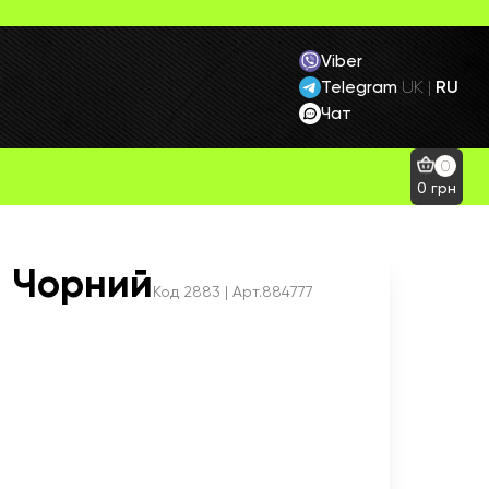
Viber
Telegram
RU
UK
|
Чат
0
0
грн
+ Чорний
Код
2883
| Арт.884777