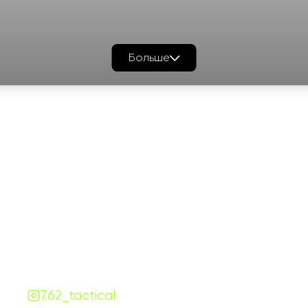
Больше
График работы
Навигаци
ПН-ПТ:
7:00-18:00
Катало
СБ-ВС:
10:00-18:00
Франш
Контакты
Сотруд
+380 (68) 843-7777
Блог
Viber
Telegram
Чат
7.62.tactical.opt@gmail.com
Одесса, Украина
7.62_tactical