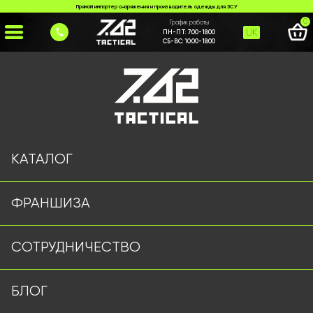
Прямой импортер снаряжения и производитель одежды для ЗСУ
0
График работы
UK
ПН-ПТ:
7:00-18:00
СБ-ВС:
10:00-18:00
Главная
>
Каталог
>
Навесное оборудование
>
Обвес № 3 коет
КАТАЛОГ
ФРАНШИЗА
СОТРУДНИЧЕСТВО
БЛОГ