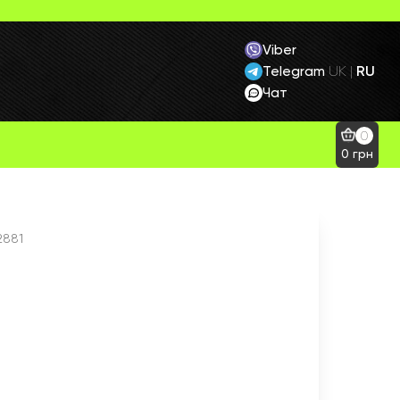
Viber
Telegram
RU
UK
|
Чат
0
0
грн
2881