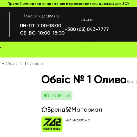
Прямой импортер снаряжения и производитель одежды для ЗСУ
График работы
Связь
ПН-ПТ:
7:00-18:00
+380 (68) 843-7777
СБ-ВС:
10:00-18:00
Г
е
>
Обвес №1 Олива
Обвіс № 1 Олива
Код
В наличии
Бренд
Материал
не вказано