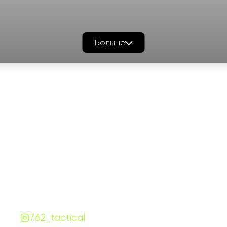
Больше
График работы
Навигаци
ПН-ПТ:
7:00-18:00
Катало
СБ-ВС:
10:00-18:00
Франш
Контакты
Сотруд
+380 (68) 843-7777
Блог
Viber
Telegram
Чат
7.62.tactical.opt@gmail.com
Одесса, Украина
7.62_tactical