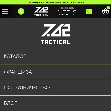
Прямой импортер снаряжения и производитель одежды для ЗСУ
0
График работы
UK
ПН-ПТ:
7:00-18:00
СБ-ВС:
10:00-18:00
Главная
>
Каталог
>
Ножи и Мультитулы
>
Ніж Browning №37
КАТАЛОГ
ФРАНШИЗА
СОТРУДНИЧЕСТВО
БЛОГ