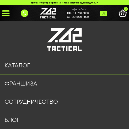
Прямой импортер снаряжения и производитель одежды для ЗСУ
0
График работы
UK
ПН-ПТ:
7:00-18:00
СБ-ВС:
10:00-18:00
Главная
>
Каталог
>
Ножи и Мультитулы
>
Ніж # 3000
КАТАЛОГ
ФРАНШИЗА
СОТРУДНИЧЕСТВО
БЛОГ